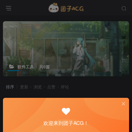
软件工具
共0篇
排序
更新
浏览
点赞
评论
欢迎来到团子ACG！