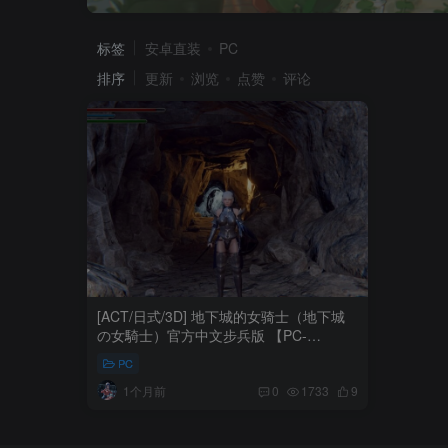
标签
安卓直装
PC
排序
更新
浏览
点赞
评论
[ACT/日式/3D] 地下城的女骑士（地下城
の女騎士）官方中文步兵版 【PC-
1.74G】
PC
1个月前
0
1733
9