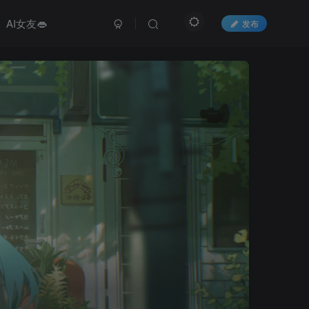
AI女友👄
发布