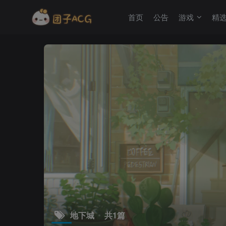
首页
公告
游戏
精
地下城
共1篇