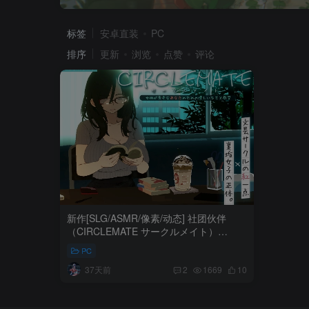
标签
安卓直装
PC
排序
更新
浏览
点赞
评论
新作[SLG/ASMR/像素/动态] 社团伙伴
（CIRCLEMATE サークルメイト）
Demo 生肉版 【PC-303M】
PC
37天前
2
1669
10