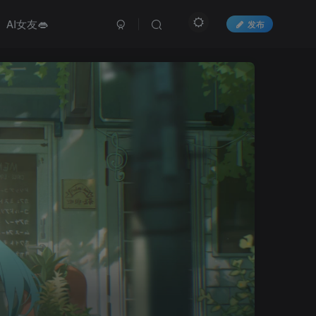
AI女友👄
发布