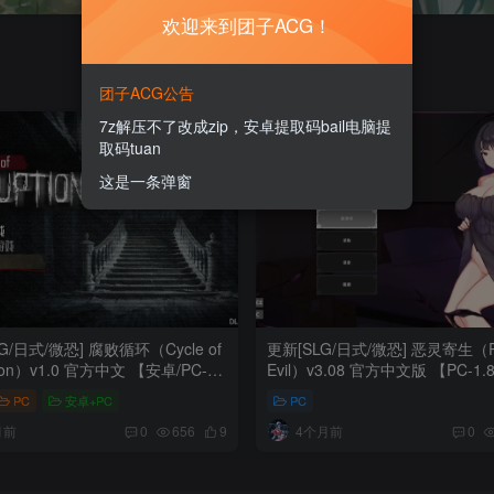
欢迎来到团子ACG！
团子ACG公告
7z解压不了改成zip，安卓提取码bail电脑提
取码tuan
这是一条弹窗
G/日式/微恐] 腐败循环（Cycle of
更新[SLG/日式/微恐] 恶灵寄生（Pa
tion）v1.0 官方中文 【安卓/PC-
Evil）v3.08 官方中文版 【PC-1.
PC
安卓+PC
PC
月前
4个月前
0
656
9
0