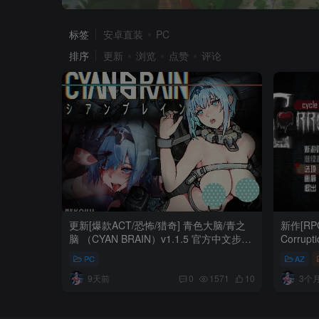
标签
安卓直装
PC
排序
更新
浏览
点赞
评论
更新[爆款ACT/恐怖/猎奇] 青色大脑/青之
新作[RP
脑 （CYAN BRAIN）v1.1.5 官方中文步兵
Corrup
+存档 【PC-500M】
813M】
PC
AZ
9天前
3个
0
1571
10