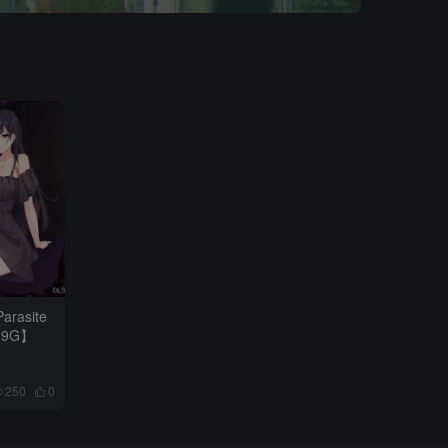
rasite
89G】
250
0