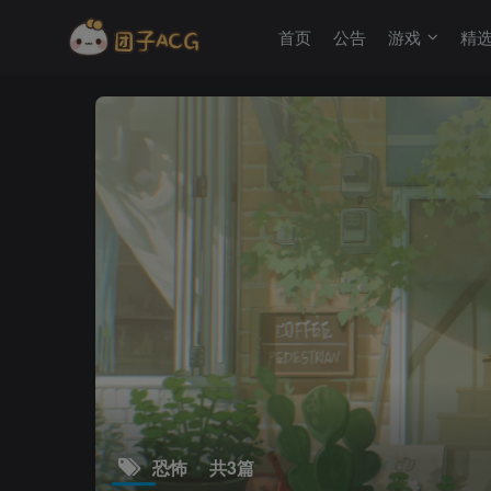
首页
公告
游戏
精
恐怖
共3篇