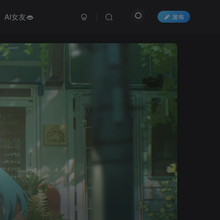
AI女友👄
发布