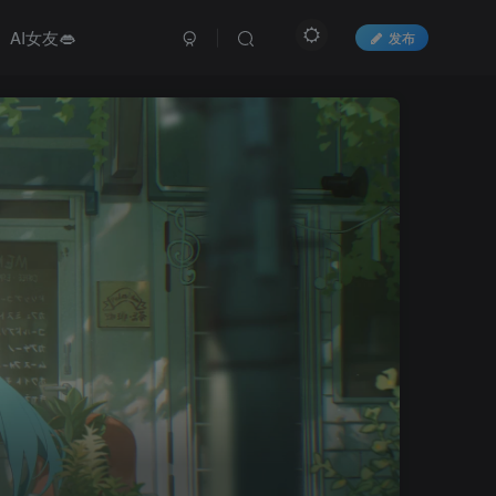
AI女友👄
发布