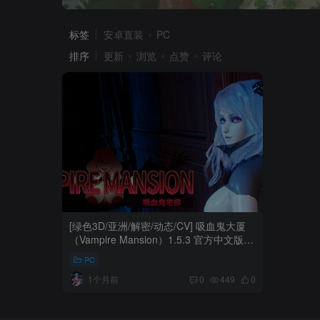
标签
安卓直装
PC
排序
更新
浏览
点赞
评论
[绿色3D/亚洲/解密/动态/CV] 吸血鬼大厦
（Vampire Mansion）1.5.3 官方中文版
【PC-5.43G】
PC
1个月前
0
449
0