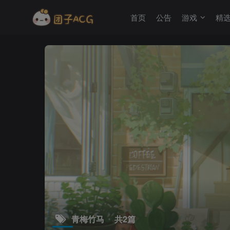
首页
公告
游戏
精
青梅竹马
共2篇