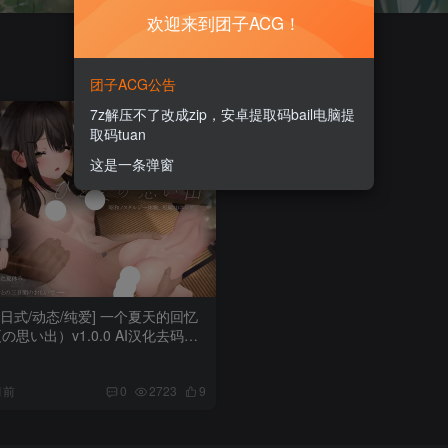
欢迎来到团子ACG！
团子ACG公告
7z解压不了改成zip，安卓提取码bail电脑提
取码tuan
这是一条弹窗
D/日式/动态/纯爱] 一个夏天的回忆
の思い出）v1.0.0 AI汉化去码版
57M】
月前
0
2723
9