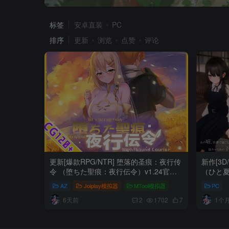
标签
安卓直装
PC
排序
更新
浏览
点赞
评论
更新[爆款RPG/NTR] 堕落的圣痕：夜行传
新作[3
令 （堕ちた聖痕：夜行伝令）v1.24官方
（ひと夏
中文步兵 【安卓模拟器/PC-2.34G】
【PC-4
AZ
Joiplay模拟器
MTool模拟器
PC
6天前
1个
2
1702
7