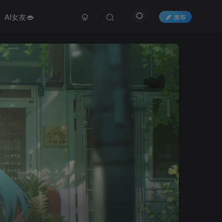
AI女友👄
发布