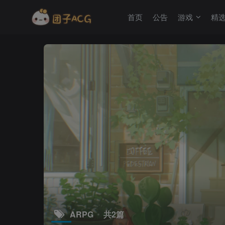
首页
公告
游戏
精
ARPG
共2篇