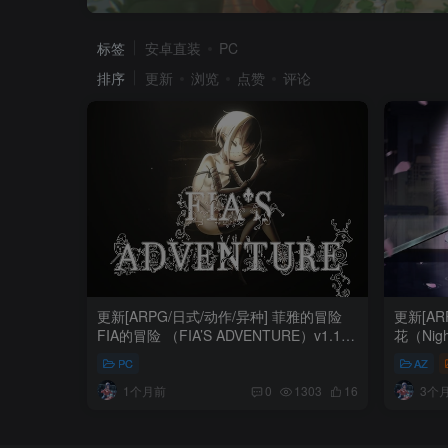
标签
安卓直装
PC
排序
更新
浏览
点赞
评论
更新[ARPG/日式/动作/异种] 菲雅的冒险
更新[AR
FIA的冒险 （FIA’S ADVENTURE）v1.1.0
花（Nig
官方中文版 【PC-305M】
【安卓模拟
PC
AZ
1个月前
3个
0
1303
16