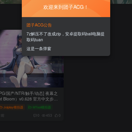
欢迎来到团子ACG！
团子ACG公告
7z解压不了改成zip，安卓提取码bail电脑提
取码tuan
这是一条弹窗
PG/国产/NTR/触手/动态] 夜幕之
ht Bloom）v0.628 官方中文步兵
器/PC-1.43G】
Joiplay模拟器
MTool模拟器
月前
0
453
0