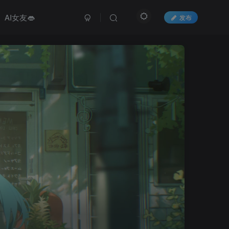
AI女友👄
发布