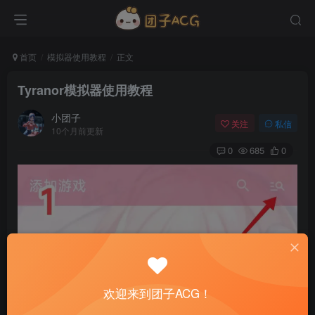
首页
模拟器使用教程
正文
Tyranor模拟器使用教程
小团子
关注
私信
10个月前更新
0
685
0
欢迎来到团子ACG！