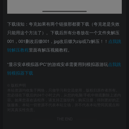
下载须知：夸克如果有两个链接那都要下载（夸克老是失效
只能用这个方法了）。下载后所有分卷放在一个文件夹解压
001，001删改后缀001，jpg改后缀为zip或7z解压！！
点我跳
转解压教程
里面有解压视频教程。
“显示安卓模拟器/PC”的游戏安卓需要用到模拟器游玩
点我跳
转模拟器下载
©
版权声明
本站资源均收集于网络，只做学习和交流使用，版权归原作者所有。
您必须在下载后的24个小时之内，从您的电脑/手机中彻底删除上述内
容。如果您喜欢该程序，请支持正版软件，购买注册，得到更好的正
版服务。本站一切资源不代表本站立场，并不代表本站赞同其观点和
对其真实性负责。
THE END