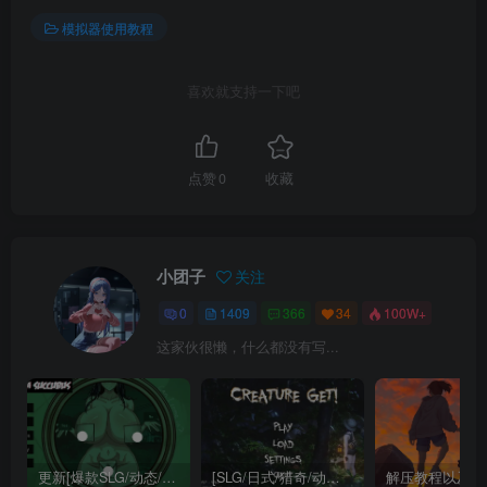
模拟器使用教程
喜欢就支持一下吧
点赞
0
收藏
小团子
关注
0
1409
366
34
100W+
这家伙很懒，什么都没有写...
更新[爆款SLG/动态/互动/巨乳] 不是魅魔/H版寻找伪人（Not a Succubus）Ch.2 v1.1 精翻汉化步兵 【安卓/PC-3.25G】
[SLG/日式/猎奇/动态] 异种注意：捕获未知生物！（Creature Get! ）精翻汉化步兵版 【安卓/PC-1.74G】
解压教程以及软