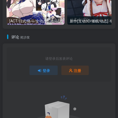
[ACT/日式/格斗/全动态】格斗少女尤里 （FIGHTING GIRL YURI ファイティングガール ユリ） 官方中文步兵版+全CG存档 【PC-636M】
新作[互动3D/催眠/动态] 半堕落的
评论
抢沙发
请登录后发表评论
登录
注册