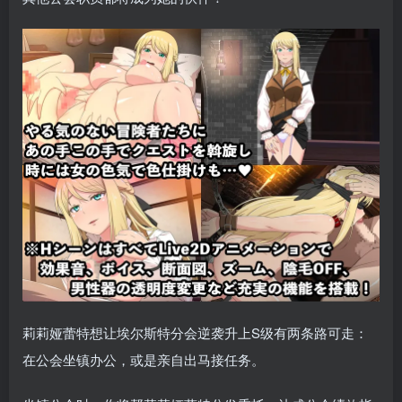
莉莉娅蕾特想让埃尔斯特分会逆袭升上S级有两条路可走：
在公会坐镇办公，或是亲自出马接任务。