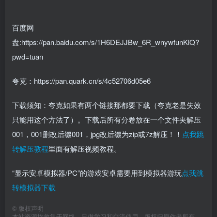
百度网
盘:https://pan.baidu.com/s/1H6DEJJBw_6R_wnywfunKlQ?
pwd=tuan
夸克：https://pan.quark.cn/s/4c52706d05e6
下载须知：夸克如果有两个链接那都要下载（夸克老是失效
只能用这个方法了）。下载后所有分卷放在一个文件夹解压
001，001删改后缀001，jpg改后缀为zip或7z解压！！
点我跳
转解压教程
里面有解压视频教程。
“显示安卓模拟器/PC”的游戏安卓需要用到模拟器游玩
点我跳
转模拟器下载
©
版权声明
本站资源均收集于网络，只做学习和交流使用，版权归原作者所有。