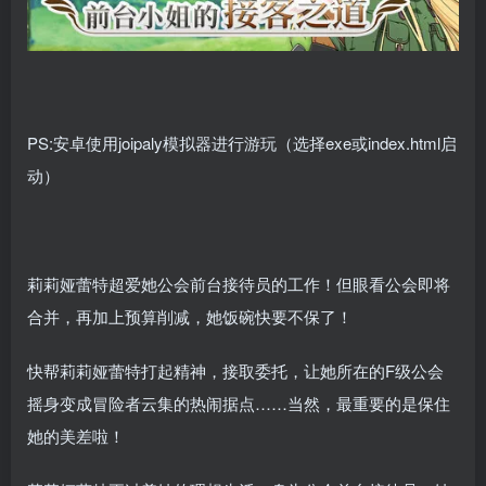
PS:安卓使用joipaly模拟器进行游玩（选择exe或index.html启
动）
莉莉娅蕾特超爱她公会前台接待员的工作！但眼看公会即将
合并，再加上预算削减，她饭碗快要不保了！
快帮莉莉娅蕾特打起精神，接取委托，让她所在的F级公会
摇身变成冒险者云集的热闹据点……当然，最重要的是保住
她的美差啦！