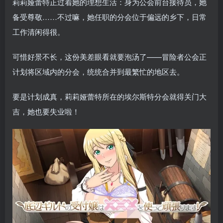
莉莉娅蕾特正过着她的理想生活：身为公会前台接待员，她
备受尊敬……不过嘛，她任职的分会位于偏远的乡下，日常
工作清闲得很。
可惜好景不长，这份美差眼看就要泡汤了——冒险者公会正
计划将区域内的分会，统统合并到最繁忙的地区去。
要是计划成真，莉莉娅蕾特所在的埃尔斯特分会就得关门大
吉，她也要失业啦！