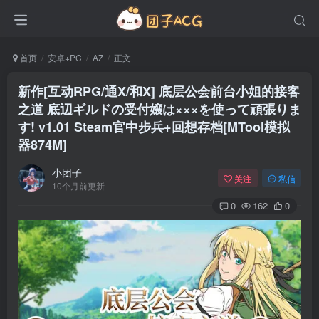
首页
安卓+PC
AZ
正文
新作[互动RPG/通X/和X] 底层公会前台小姐的接客
之道 底辺ギルドの受付嬢は×××を使って頑張りま
す! v1.01 Steam官中步兵+回想存档[MTool模拟
器874M]
小团子
关注
私信
10个月前更新
0
162
0