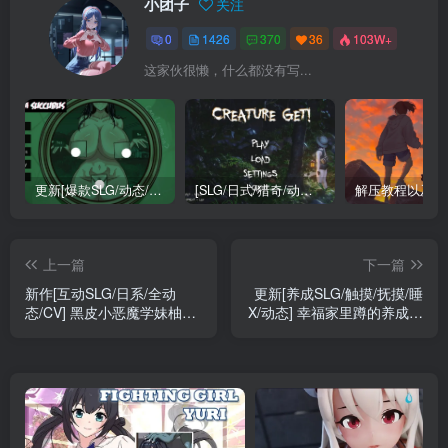
小团子
关注
0
1426
370
36
103W+
这家伙很懒，什么都没有写...
更新[爆款SLG/动态/互动/巨乳] 不是魅魔/H版寻找伪人（Not a Succubus）Ch.2 v1.1 精翻汉化步兵 【安卓/PC-3.25G】
[SLG/日式/猎奇/动态] 异种注意：捕获未知生物！（Creature Get! ）精翻汉化步兵版 【安卓/PC-1.74G】
解压教程以及软
上一篇
下一篇
新作[互动SLG/日系/全动
更新[养成SLG/触摸/抚摸/睡
态/CV] 黑皮小恶魔学妹柚木
X/动态] 幸福家里蹲的养成方
メchuガキ後輩ゆずき 叶酱
法 幸せなニートの育て方
汉化[安卓/PC1.02G]
v2.11+语音DLC v1.5 官中步
兵+DLC+存档[安
卓/PC1.97G]