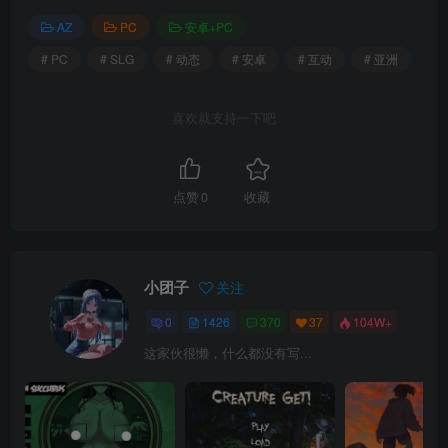
AZ
PC
安卓+PC
# PC
# SLG
# 动态
# 安卓
# 互动
# 亚洲
喜欢就支持一下吧
点赞
0
收藏
小团子
关注
0
1426
370
37
104W+
这家伙很懒，什么都没有写...