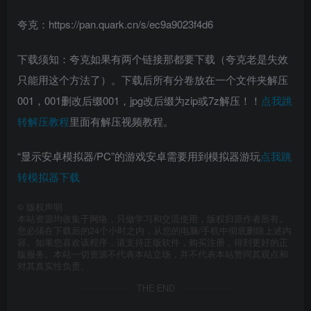
夸克：https://pan.quark.cn/s/ec9a9023f4d6
下载须知：夸克如果有两个链接那都要下载（夸克老是失效
只能用这个方法了）。下载后所有分卷放在一个文件夹解压
001，001删改后缀001，jpg改后缀为zip或7z解压！！
点我跳
转解压教程
里面有解压视频教程。
“显示安卓模拟器/PC”的游戏安卓需要用到模拟器游玩
点我跳
转模拟器下载
©
版权声明
本站资源均收集于网络，只做学习和交流使用，版权归原作者所有。
您必须在下载后的24个小时之内，从您的电脑/手机中彻底删除上述内
容。如果您喜欢该程序，请支持正版软件，购买注册，得到更好的正
版服务。本站一切资源不代表本站立场，并不代表本站赞同其观点和
对其真实性负责。
THE END