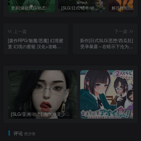
更新[爆款SLG/动态/互动/巨乳] 不是魅魔/H版寻找伪人（Not a Succubus）Ch.2 v1.1 精翻汉化步兵 【安卓/PC-3.25G】
[SLG/日式/猎奇/动态] 异种注意：捕获未知生物！（Creature Get! ）精翻汉化步兵版 【安卓/PC-1.74G】
解压教程以及软
上一篇
下一篇
[拨作RPG/魅魔/恶魔] 幻境蜜
新作[日式SLG/恶堕/西瓜肚]
笼 幻境の蜜籠 汉化+攻略
受孕暴露～在暗示下沦为无
+作弊码【安卓/PC-1.42G】
抵抗玩偶直至怀孕的妈妈 孕
ませ露出～暗示で無抵抗ダ
ッチワイフにされて妊娠し
ちゃうママ 生肉版【PC-
31M】
[SLG/亚洲/动态] 淘气幽灵少女（Cheeky Ghost Girl）v0.13.1 汉化步兵版 【安卓/PC-3.06G】
更新[爆款3D/互动/同居] 能干的后辈葵酱/能干的学妹小葵！～就
评论
抢沙发