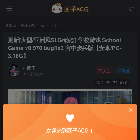
首页
安卓+PC
AZ
正文
更新[大型/亚洲风SLG/动态] 学校游戏 School
Game v0.970 bugfix2 官中步兵版【安卓/PC-
3.16G】
小团子
关注
私信
9个月前更新
0
177
0
欢迎来到团子ACG！