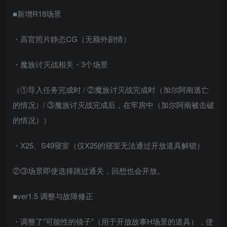
■新增R18场景
・高官照片静态CG（无额外剧情）
・魔族讨灭战相关・3个场景
（①导入任务完成时 / ②魔族讨灭战完成时（加尔阿南逃亡
的情况）/ ③魔族讨灭战完成后，在牢房中（加尔阿南被击破
的情况））
・X25、S49寝室（仅X25的寝室无法通过开放道具解锁）
②③场景即使选择跳过通关，回想也会开放。
■ver1.5 调整与故障修正
・调整了”可能性的镜子”（用于开放故事H场景的道具），使