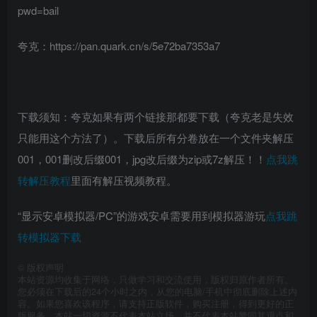
pwd=bail
夸克：https://pan.quark.cn/s/5e72ba7353a7
下载须知：夸克如果有两个链接那都要下载（夸克老是失效
只能用这个方法了）。下载后所有分卷放在一个文件夹解压
001，001删改后缀001，jpg改后缀为zip或7z解压！！
点我跳
转解压教程
里面有解压视频教程。
“显示安卓模拟器/PC”的游戏安卓需要用到模拟器游玩
点我跳
转模拟器下载
©
版权声明
本站资源均收集于网络，只做学习和交流使用，版权归原作者所有。
您必须在下载后的24个小时之内，从您的电脑/手机中彻底删除上述内
容。如果您喜欢该程序，请支持正版软件，购买注册，得到更好的正
版服务。本站一切资源不代表本站立场，并不代表本站赞同其观点和