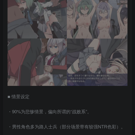
■ 情景设定
・90%为悲惨情景，偏向所谓的“战败系”。
・男性角色多为路人士兵（部分场景带有较强NTR色彩）。