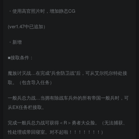
・使用高官照片时，增加静态CG
(ver1.47中已追加）
・新增
■接取条件：
魔族讨灭战…在完成”兵舍防卫战”后，可从艾尔托尔特处接
取。（包含导入任务）
一般兵总力战…当拥有除战车兵外的所有帝国一般兵时，可
从EX任务栏接取。
完成一般兵总力战可获得＜R＞勇者大众脸。（无法捕获、
性处理或带回寝室。对不起啦！！！！！！！）