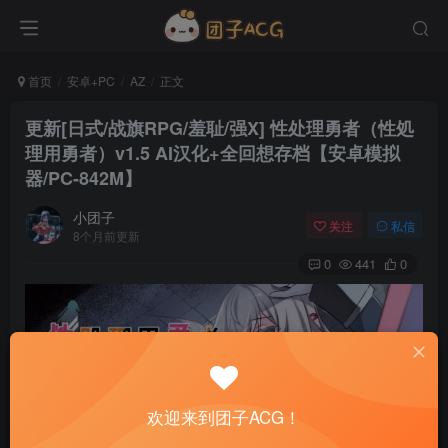
首页
安卓+PC
AZ
正文
更新[日式/战旗RPG/羞耻/强X] 性处理勇者（性処
理用勇者）v1.5 AI汉化+全回想存档【安卓模拟
器/PC-842M】
小团子
关注
私信
8个月前更新
0
441
0
欢迎来到团子ACG！