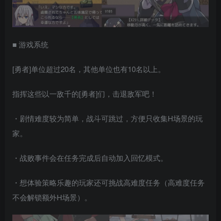
■ 游戏系统
[勇者]单位超过20名，其他单位也有10名以上。
指挥这些以一敌千的[勇者]们，击退敌军吧！
・剧情难度较为简单，战斗可跳过，方便只收集H场景的玩
家。
・战败事件会在任务完成后自动加入回忆模式。
・想体验策略乐趣的玩家还可挑战高难度任务（高难度任务
不会解锁额外H场景）。