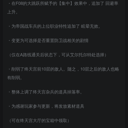
・在F08的大跳跃所赋予的【集中】效果中，追加了 回避率
上升。
・为帝国战车兵的上位职业特性追加了 眩晕无效。
・变更为可选择是否重置防卫战相关的剧情
（仅在A路线通关后状态下，可从艾尔托尔特处选择）
・削弱了终天宫前10层的敌人。随之，10层之后的敌人也略
有削弱。
・整体上调了终天宫杂兵的道具掉落率。
・为感谢玩家参与更新，将发放素材道具
（可在终天宫大厅的宝箱中领取）