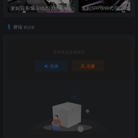
更新[日系/SLG/动态]这样一来你也是性处理科的一员了v1.1.2 官方中文
更新[SRPG/日式/同人/动态] 丘丘人的野心（Hilichurl’s Ambit
评论
抢沙发
请登录后发表评论
登录
注册