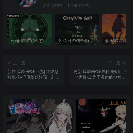
这家伙很懒，什么都没有写...
更新[爆款SLG/动态/互动/巨乳] 不是魅魔/H版寻找伪人（Not a Succubus）Ch.2 v1.1 精翻汉化步兵 【安卓/PC-3.25G】
[SLG/日式/猎奇/动态] 异种注意：捕获未知生物！（Creature Get! ）精翻汉化步兵版 【安卓/PC-1.74G】
解压教程以及软
上一篇
下一篇
新作[爆款RPG/巨乳] 红焰忍
更新[爆款RPG/异种/奇幻] 胎
姬桃花–淫魔堕落姬谭（紅焔
动之槛·成为圣母体的少女们
忍姫トウカ-淫魔堕落姫譚）
（胎動の檻・聖母体にされ
AI汉化+全回想存档【安卓模
た少女達）v25.11.26 AI汉
拟器/PC-995M】
化版+全回想存档【安卓
mt/PC-373M】