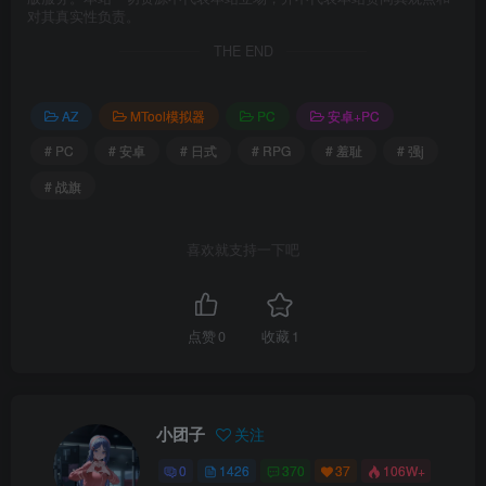
对其真实性负责。
THE END
AZ
MTool模拟器
PC
安卓+PC
# PC
# 安卓
# 日式
# RPG
# 羞耻
# 强j
# 战旗
喜欢就支持一下吧
点赞
0
收藏
1
小团子
关注
0
1426
370
37
106W+