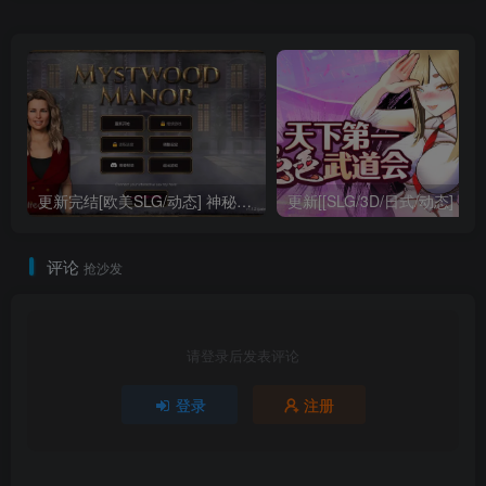
ホの向こう側の彼女～最
方中文+步兵补丁+作弊补丁
近、会話中の彼女の様子が
+存档 【安卓/PC-1.74G】
おかしい…～）v1.0.2 机翻
版+存档 【PC-3.43G】
更新完结[欧美SLG/动态] 神秘庄园v1.1.2完结 官中版 【PC-1.59G】
更新[[SLG
评论
抢沙发
请登录后发表评论
登录
注册