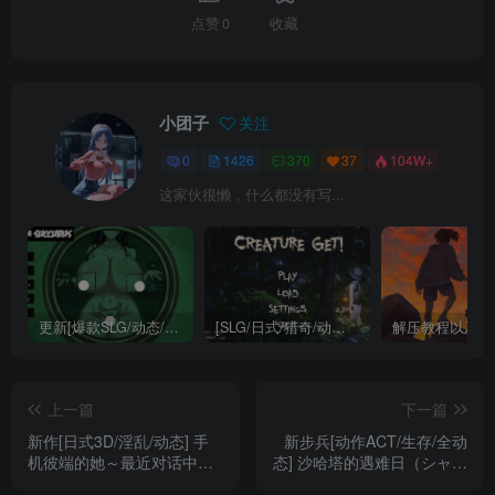
点赞
0
收藏
小团子
关注
0
1426
370
37
104W+
这家伙很懒，什么都没有写...
更新[爆款SLG/动态/互动/巨乳] 不是魅魔/H版寻找伪人（Not a Succubus）Ch.2 v1.1 精翻汉化步兵 【安卓/PC-3.25G】
[SLG/日式/猎奇/动态] 异种注意：捕获未知生物！（Creature Get! ）精翻汉化步兵版 【安卓/PC-1.74G】
解压教程以及软
上一篇
下一篇
新作[日式3D/淫乱/动态] 手
新步兵[动作ACT/生存/全动
机彼端的她～最近对话中她
态] 沙哈塔的遇难日（シャハ
的样子有些奇怪…～（スマ
タ遭難の一日）ver1.0.5 官