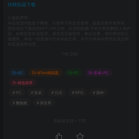
转模拟器下载
©
版权声明
本站资源均收集于网络，只做学习和交流使用，版权归原作者所有。
您必须在下载后的24个小时之内，从您的电脑/手机中彻底删除上述内
容。如果您喜欢该程序，请支持正版软件，购买注册，得到更好的正
版服务。本站一切资源不代表本站立场，并不代表本站赞同其观点和
对其真实性负责。
THE END
AZ
MTool模拟器
PC
安卓+PC
精选推荐
# PC
# 安卓
# 日式
# RPG
# 异种
# 魔物娘
# 异世界
喜欢就支持一下吧