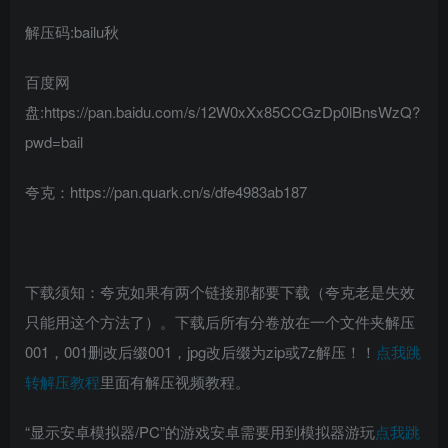
解压码:bailu秋
百度网
盘:https://pan.baidu.com/s/12W0xXx85CCGzDp0lBnsWzQ?
pwd=bail
夸克：https://pan.quark.cn/s/dfe4983ab187
下载须知：夸克如果有两个链接那都要下载（夸克老是失效
只能用这个方法了）。下载后所有分卷放在一个文件夹解压
001，001删改后缀001，jpg改后缀为zip或7z解压！！
点我跳
转解压教程
里面有解压视频教程。
“显示安卓模拟器/PC”的游戏安卓需要用到模拟器游玩
点我跳