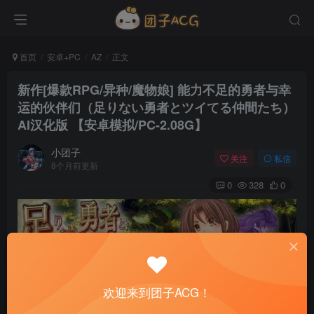
首页
安卓+PC
AZ
正文
新作[爆款RPG/异种/魔物娘] 能力不足的勇者与幸
运的伙伴们（足りない勇者とツイてる仲間たち）
AI汉化版 【安卓模拟/PC-2.08G】
小团子
关注
私信
8个月前更新
0
328
0
欢迎来到团子ACG！