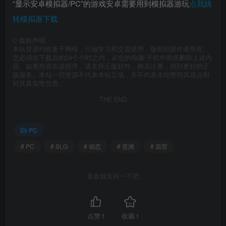
“显示安卓模拟器/PC”的游戏安卓需要用到模拟器游玩
点我跳
转模拟器下载
©
版权声明
本站资源均收集于网络，只做学习和交流使用，版权归原作者所有。
您必须在下载后的24个小时之内，从您的电脑/手机中彻底删除上述内
容。如果您喜欢该程序，请支持正版软件，购买注册，得到更好的正
版服务。本站一切资源不代表本站立场，并不代表本站赞同其观点和
对其真实性负责。
THE END
PC
# PC
# SLG
# 动态
# 亚洲
# 后宫
喜欢就支持一下吧
点赞
1
收藏
1