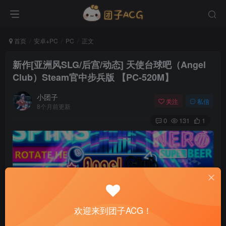
首页
安卓+PC
PC
正文
新作[亚洲风SLG/后宫/动态] 天使台球吧（Angel
Club）Steam官中步兵版 【PC-520M】
小团子
关注
私信
8个月前更新
0
131
1
欢迎来到团子ACG！