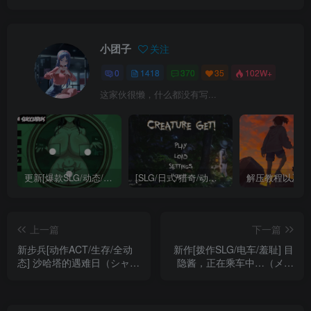
小团子
关注
0
1418
370
35
102W+
这家伙很懒，什么都没有写...
更新[爆款SLG/动态/互动/巨乳] 不是魅魔/H版寻找伪人（Not a Succubus）Ch.2 v1.1 精翻汉化步兵 【安卓/PC-3.25G】
[SLG/日式/猎奇/动态] 异种注意：捕获未知生物！（Creature Get! ）精翻汉化步兵版 【安卓/PC-1.74G】
解压教程以及软
上一篇
下一篇
新步兵[动作ACT/生存/全动
新作[拨作SLG/电车/羞耻] 目
态] 沙哈塔的遇难日（シャハ
隐酱，正在乘车中…（メカ
タ遭難の一日）ver1.0.5 官
クレちゃん、乗車中…）AI
方中文+步兵补丁+作弊补丁
汉化版 【PC-364M】
+存档 【安卓/PC-1.74G】