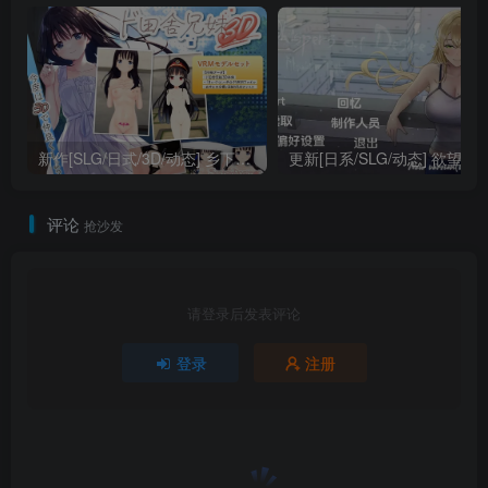
新作[SLG/日式/3D/动态] 乡下兄妹3D 【ハチロク&淫紋あすみ】ド田舎兄妹3D【VRMモデルセット版】 官方中文 【PC-322M】
更新[日系/SLG/动态] 欲望的低语：美咲之路v0.1.6 AI汉化
评论
抢沙发
请登录后发表评论
登录
注册