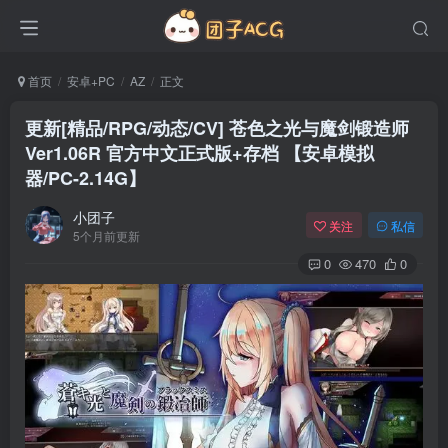
首页
安卓+PC
AZ
正文
更新[精品/RPG/动态/CV] 苍色之光与魔剑锻造师
Ver1.06R 官方中文正式版+存档 【安卓模拟
器/PC-2.14G】
小团子
关注
私信
5个月前更新
0
470
0