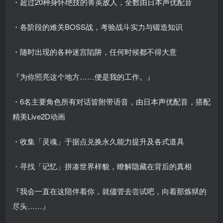
・超过20种身怀绝技的菁英敌人，全数由日本声优配音
・各阶段的难关BOSS战，考验战斗实力与锻造知识
・随时出现的各种迷宫陷阱，任何时候都不得大意
『为你照亮这个地方……便是我的工作。』
・6名主要角色所有对话皆附带语音，由日本声优配音，搭配
精美Live2D动画
・收集「灵魂」于据点兑换永久能力提升及各式道具
・寻找「记忆」拼凑世界样貌，瞭解隐藏在背后的真相
『我会一直在这陪伴着你，就儘管去尝试吧，向着那炼狱的
尽头……』