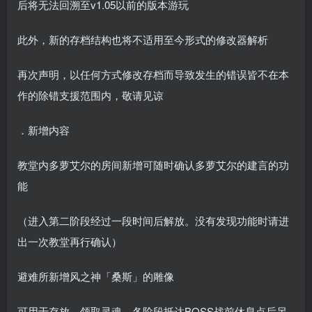
后将无法回溯至v1.05以前的版本游玩
此外，新的存档结构也将不适用至今形式的修改器解析
再次声明，以任何方式修改存档而导致发生的错误皆不在本
作的除错支援范围内，敬请见谅
．新增内容
教堂内多萝艾尔的房间新增可随时确认多萝艾尔的建言的功
能
（进入第二阶段经过一段时间后解放。没有发现功能时请进
出一次教堂再行确认）
避难所新增风之神「桑斯」的雕像
可用于存放、领取灵魂，各阶段抵达BOSS战前休息点后另