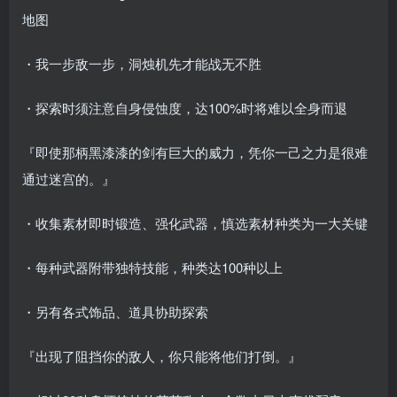
地图
・我一步敌一步，洞烛机先才能战无不胜
・探索时须注意自身侵蚀度，达100%时将难以全身而退
『即使那柄黑漆漆的剑有巨大的威力，凭你一己之力是很难
通过迷宫的。』
・收集素材即时锻造、强化武器，慎选素材种类为一大关键
・每种武器附带独特技能，种类达100种以上
・另有各式饰品、道具协助探索
『出现了阻挡你的敌人，你只能将他们打倒。』