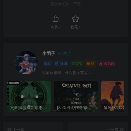
喜欢就支持一下吧
点赞
7
收藏
1
小团子
关注
0
1415
370
35
101W+
这家伙很懒，什么都没有写...
更新[爆款SLG/动态/互动/巨乳] 不是魅魔/H版寻找伪人（Not a Succubus）Ch.2 v1.1 精翻汉化步兵 【安卓/PC-3.25G】
[SLG/日式/猎奇/动态] 异种注意：捕获未知生物！（Creature Get! ）精翻汉化步兵版 【安卓/PC-1.74G】
解压教程以及软
上一篇
下一篇