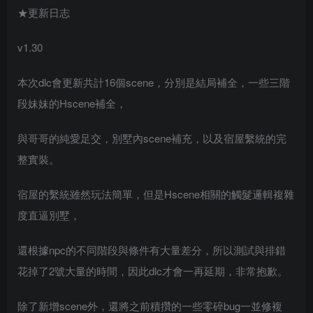
★更新日志
v1.30
本次dlc會更新共計16個scene，分別是結局補全，一些三階
段妹妹的Hscene補全，
與哥哥的純愛足交，別墅內scene補充，以及宿屋繫統的完
整實裝。
宿屋的繫統雖然玩法簡單，但是Hscene相關的觸髮邏輯複雜
度直逼別墅，
還根據npc的不同階段與條件有大量差分，所以測試與排錯
花掉了2號大量的時間，因此dlc才會一再延期，非常抱歉。
除了新增scene外，還將之前積攢的一些零碎bug一並修複