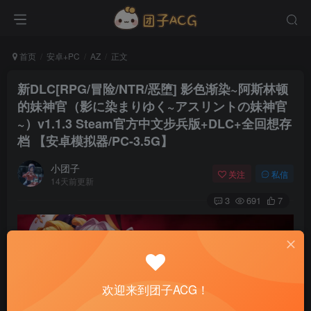
首页
安卓+PC
AZ
正文
新DLC[RPG/冒险/NTR/恶堕] 影色渐染~阿斯林顿
的妹神官（影に染まりゆく~アスリントの妹神官
~）v1.1.3 Steam官方中文步兵版+DLC+全回想存
档 【安卓模拟器/PC-3.5G】
小团子
关注
私信
14天前更新
3
691
7
欢迎来到团子ACG！