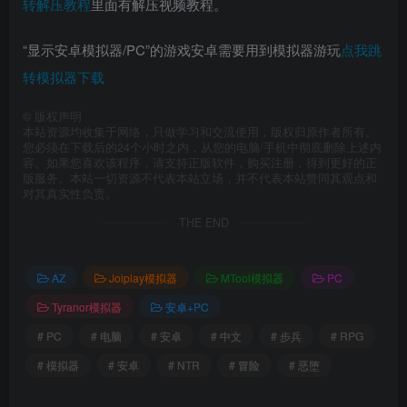
转解压教程
里面有解压视频教程。
“显示安卓模拟器/PC”的游戏安卓需要用到模拟器游玩
点我跳
转模拟器下载
©
版权声明
本站资源均收集于网络，只做学习和交流使用，版权归原作者所有。
您必须在下载后的24个小时之内，从您的电脑/手机中彻底删除上述内
容。如果您喜欢该程序，请支持正版软件，购买注册，得到更好的正
版服务。本站一切资源不代表本站立场，并不代表本站赞同其观点和
对其真实性负责。
THE END
AZ
Joiplay模拟器
MTool模拟器
PC
Tyranor模拟器
安卓+PC
# PC
# 电脑
# 安卓
# 中文
# 步兵
# RPG
# 模拟器
# 安卓
# NTR
# 冒险
# 恶堕