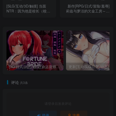
[SLG/互动/3D/触摸] 当面
新作[RPG/日式/冒险/羞辱]
NTR：因为他是校长（校長
莉兹与萝洁的欠金工房～负
だから! ）v1.10 机翻汉化版
债姊妹的炼金日志～（Liz
【安卓模拟器/PC-1.06G】
and Rose’s Alchemy
Factory）Steam官方中文版
+全回想存档 【安卓模拟
器/PC-3.59G】
[3D/日式/动态/触摸] 命运新娘-绝顶开眼的仪式（FORTUNE BRIDE-絶頂開眼の儀式）v1.0 AI汉化版 【PC-2.7G】
更新[互动SLG/巨乳/动态] 内衣S LingerieS ランジェリーズ V1.37 Steam官
评论
共3条
请登录后发表评论
登录
注册