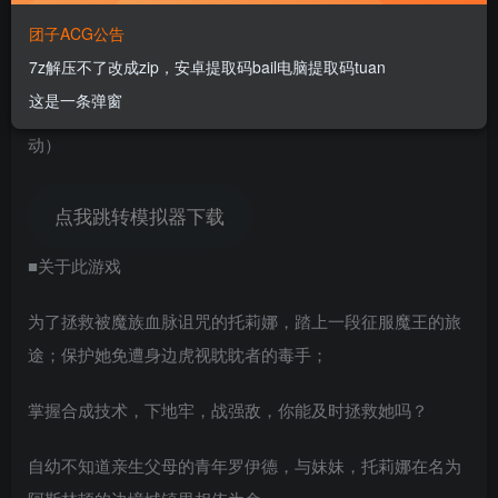
团子ACG公告
7z解压不了改成zip，安卓提取码bail电脑提取码tuan
这是一条弹窗
PS:安卓使用joipaly模拟器进行游玩（选择exe或index.html启
动）
点我跳转模拟器下载
■关于此游戏
为了拯救被魔族血脉诅咒的托莉娜，踏上一段征服魔王的旅
途；保护她免遭身边虎视眈眈者的毒手；
掌握合成技术，下地牢，战强敌，你能及时拯救她吗？
自幼不知道亲生父母的青年罗伊德，与妹妹，托莉娜在名为